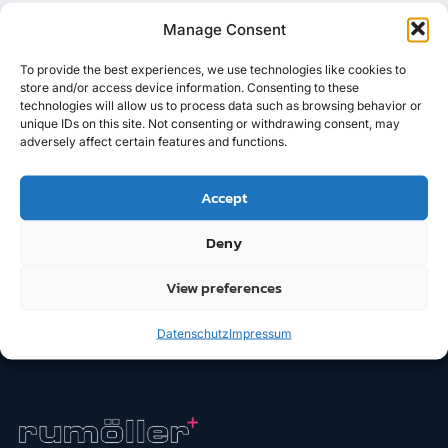
Stuttgart wirklich?
Manage Consent
Was kostet ein Messestand in Stuttgart wirklich?
Was kostet ein Messestand
To provide the best experiences, we use technologies like cookies to
store and/or access device information. Consenting to these
technologies will allow us to process data such as browsing behavior or
pro m2 Wie du sparen kannst
unique IDs on this site. Not consenting or withdrawing consent, may
adversely affect certain features and functions.
Messestand-Kosten sparen: Tipps für deinen
Messeauftritt
Kosten für einen Messestand:
Accept
Was du wissen musst
Deny
Messestand-Kosten: Alles, was du wissen musst!
View preferences
Next
→
Datenschutz
Impressum