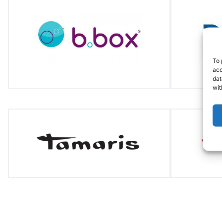
To 
acc
dat
wit