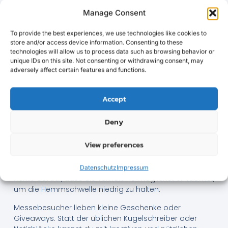
Kreative Ideen für mehr
Manage Consent
Besucher auf deinem
To provide the best experiences, we use technologies like cookies to
Stand
store and/or access device information. Consenting to these
technologies will allow us to process data such as browsing behavior or
unique IDs on this site. Not consenting or withdrawing consent, may
Ein ansprechendes Design ist der Schlüssel, um
adversely affect certain features and functions.
Besucher auf deinen Stand zu locken. Nutze auffällige
Farben, Banner und Displays, um die Aufmerksamkeit
der Messebesucher zu gewinnen. Interaktive Elemente
Accept
wie Touchscreens oder Virtual-Reality-Erlebnisse
können das Interesse zusätzlich steigern.
Deny
Überlege dir spannende Aktivitäten oder Gewinnspiele,
View preferences
die Besucher animieren, an deinem Stand zu verweilen.
Solche Aktionen können nicht nur für Unterhaltung
sorgen, sondern auch wertvolle Leads generieren.
Datenschutz
Impressum
Achte darauf, dass die Teilnahme möglichst einfach ist,
um die Hemmschwelle niedrig zu halten.
Messebesucher lieben kleine Geschenke oder
Giveaways. Statt der üblichen Kugelschreiber oder