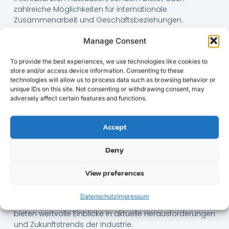
zahlreiche Möglichkeiten für internationale
Zusammenarbeit und Geschäftsbeziehungen.
Warum die Hannover
Manage Consent
Messe so viele anzieht
To provide the best experiences, we use technologies like cookies to
store and/or access device information. Consenting to these
Die Anziehungskraft der Hannover Messe liegt in ihrer
technologies will allow us to process data such as browsing behavior or
Fähigkeit, als Plattform für Innovation und Networking
unique IDs on this site. Not consenting or withdrawing consent, may
zu dienen. Unternehmen nutzen die Veranstaltung, um
adversely affect certain features and functions.
ihre neuesten Produkte zu präsentieren und potenzielle
Geschäftspartner zu treffen. Die Messe bietet eine
Accept
einzigartige Gelegenheit, sich mit Branchenführern und
Experten auszutauschen.
Deny
Ein weiterer Grund für die hohe Beteiligung ist das
umfangreiche Konferenz- und
View preferences
Veranstaltungsprogramm. Es umfasst
Podiumsdiskussionen, Vorträge und Workshops zu
Datenschutz
Impressum
einer Vielzahl von Themen. Diese Veranstaltungen
bieten wertvolle Einblicke in aktuelle Herausforderungen
und Zukunftstrends der Industrie.