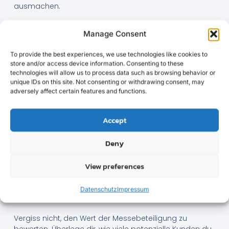
ausmachen.
Worauf du beim Budget
Manage Consent
achten solltest
To provide the best experiences, we use technologies like cookies to
Bei der Planung deines Budgets ist es wichtig, alle
store and/or access device information. Consenting to these
technologies will allow us to process data such as browsing behavior or
potenziellen Kosten im Voraus zu berücksichtigen.
unique IDs on this site. Not consenting or withdrawing consent, may
Erstelle eine detaillierte Liste aller erwarteten Ausgaben
adversely affect certain features and functions.
und füge einen Puffer für unvorhergesehene Kosten
hinzu. Ein guter Tipp ist, mindestens 10-15% deines
Budgets als Reserve einzuplanen.
Accept
Vergleiche verschiedene Anbieter für Standbau und -
Deny
design. Es gibt oft große Preisunterschiede, und ein
wenig Recherche kann dir helfen, eine kostengünstige,
View preferences
aber hochwertige Lösung zu finden. Achte darauf,
Angebote einzuholen und überprüfe Referenzen, um
sicherzustellen, dass du den besten Service für dein
Datenschutz
Impressum
Geld erhältst.
Vergiss nicht, den Wert der Messebeteiligung zu