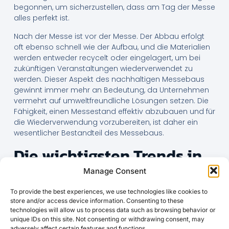
begonnen, um sicherzustellen, dass am Tag der Messe
alles perfekt ist.
Nach der Messe ist vor der Messe. Der Abbau erfolgt
oft ebenso schnell wie der Aufbau, und die Materialien
werden entweder recycelt oder eingelagert, um bei
zukünftigen Veranstaltungen wiederverwendet zu
werden. Dieser Aspekt des nachhaltigen Messebaus
gewinnt immer mehr an Bedeutung, da Unternehmen
vermehrt auf umweltfreundliche Lösungen setzen. Die
Fähigkeit, einen Messestand effektiv abzubauen und für
die Wiederverwendung vorzubereiten, ist daher ein
wesentlicher Bestandteil des Messebaus.
Die wichtigsten Trends in
der Messebau-Branche
Manage Consent
Die Digitalisierung spielt eine immer größere Rolle im
To provide the best experiences, we use technologies like cookies to
Messebau. Interaktive Displays, Augmented Reality und
store and/or access device information. Consenting to these
technologies will allow us to process data such as browsing behavior or
Virtual Reality sind nur einige der Technologien, die
unique IDs on this site. Not consenting or withdrawing consent, may
zunehmend in Messestände integriert werden. Diese
adversely affect certain features and functions.