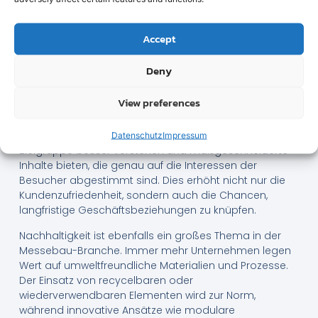
Innovationen ermöglichen es den Ausstellern, eine
ansprechende und immersive Markenpräsentation zu
bieten, die Besucher begeistert und in Erinnerung
Accept
bleibt. Der Trend geht eindeutig weg von statischen
Exponaten hin zu interaktiven Erlebnissen.
Deny
Ein weiterer bedeutender Trend ist die Personalisierung.
View preferences
Messebesucher erwarten zunehmend individuell
zugeschnittene Erfahrungen. Durch den Einsatz von Big
Data und Analyse-Tools können Aussteller ihre
Datenschutz
Impressum
Zielgruppe besser verstehen und maßgeschneiderte
Inhalte bieten, die genau auf die Interessen der
Besucher abgestimmt sind. Dies erhöht nicht nur die
Kundenzufriedenheit, sondern auch die Chancen,
langfristige Geschäftsbeziehungen zu knüpfen.
Nachhaltigkeit ist ebenfalls ein großes Thema in der
Messebau-Branche. Immer mehr Unternehmen legen
Wert auf umweltfreundliche Materialien und Prozesse.
Der Einsatz von recycelbaren oder
wiederverwendbaren Elementen wird zur Norm,
während innovative Ansätze wie modulare