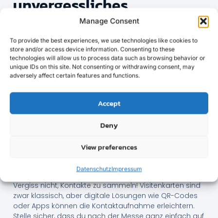
unvergessliches
Messeerlebnis
Manage Consent
Ein herzliches Team ist das A und O. Schul deine
To provide the best experiences, we use technologies like cookies to
Mitarbeiter darauf, offen und freundlich auf Besucher
store and/or access device information. Consenting to these
zuzugehen. Sie sollten gut über deine Produkte
technologies will allow us to process data such as browsing behavior or
unique IDs on this site. Not consenting or withdrawing consent, may
informiert sein und in der Lage, Fragen kompetent zu
adversely affect certain features and functions.
beantworten. Ein Lächeln und ein freundlicher Gruß
wirken oft Wunder.
Accept
Biete etwas Besonderes an, das deinen Stand von
anderen abhebt. Ob es nun kleine Giveaways, ein
Deny
Gewinnspiel oder exklusive Messeschnäppchen sind –
solche Besonderheiten ziehen Menschen an und
View preferences
verleihen deinem Stand das gewisse Etwas. Achte
darauf, dass die Aktionen zu deiner Marke passen und
einen Mehrwert bieten.
Datenschutz
Impressum
Vergiss nicht, Kontakte zu sammeln! Visitenkarten sind
zwar klassisch, aber digitale Lösungen wie QR-Codes
oder Apps können die Kontaktaufnahme erleichtern.
Stelle sicher, dass du nach der Messe ganz einfach auf