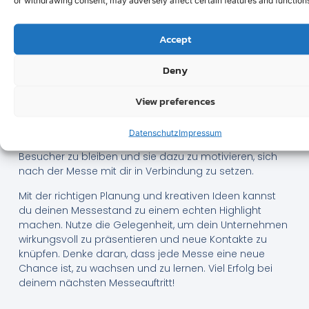
Produkte oder Dienstleistungen vermitteln. Solche
Erlebnisse bleiben den Besuchern im Gedächtnis und
sorgen dafür, dass sie mit einem positiven Eindruck
Accept
nach Hause gehen.
Deny
Zu guter Letzt, setze auf personalisierte Giveaways.
Statt klassischer Kugelschreiber oder
Schlüsselanhänger, überlege dir originelle, nützliche
View preferences
und nachhaltige Geschenke, die zu deinem
Unternehmen passen. Ein einzigartiges Giveaway kann
Datenschutz
Impressum
ein effektives Mittel sein, um im Gedächtnis der
Besucher zu bleiben und sie dazu zu motivieren, sich
nach der Messe mit dir in Verbindung zu setzen.
Mit der richtigen Planung und kreativen Ideen kannst
du deinen Messestand zu einem echten Highlight
machen. Nutze die Gelegenheit, um dein Unternehmen
wirkungsvoll zu präsentieren und neue Kontakte zu
knüpfen. Denke daran, dass jede Messe eine neue
Chance ist, zu wachsen und zu lernen. Viel Erfolg bei
deinem nächsten Messeauftritt!