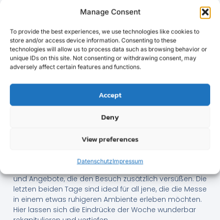
die täglichen Zeiten!
Manage Consent
Jeder Messetag ist unterschiedlich gestaltet, mit
speziellen Themen und Highlights, die es zu erkunden
To provide the best experiences, we use technologies like cookies to
gilt. Am Eröffnungstag liegt der Fokus oft auf
store and/or access device information. Consenting to these
technologies will allow us to process data such as browsing behavior or
politischen und wirtschaftlichen Themen, begleitet von
unique IDs on this site. Not consenting or withdrawing consent, may
hochkarätigen Eröffnungsreden. Hier trifft sich das
adversely affect certain features and functions.
Who-is-Who der Industrie, um die Woche einzuläuten.
Die darauffolgenden Tage bieten ein breites Spektrum
Accept
an Fachvorträgen, Workshops und Diskussionsrunden.
Hier können sich Besucher intensiv mit spezifischen
Deny
Themen auseinandersetzen. Neue Technologien und
Innovationen stehen im Mittelpunkt, und die
View preferences
Messebesucher haben die Möglichkeit, direkt mit den
Entwicklern und Herstellern in Kontakt zu treten.
Datenschutz
Impressum
Zum Abschluss der Messe gibt es oft spezielle Aktionen
und Angebote, die den Besuch zusätzlich versüßen. Die
letzten beiden Tage sind ideal für all jene, die die Messe
in einem etwas ruhigeren Ambiente erleben möchten.
Hier lassen sich die Eindrücke der Woche wunderbar