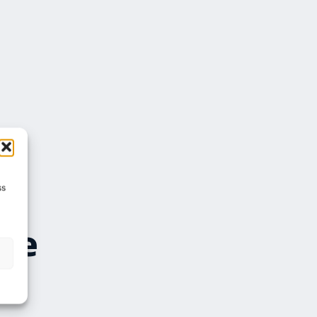
ss
äge