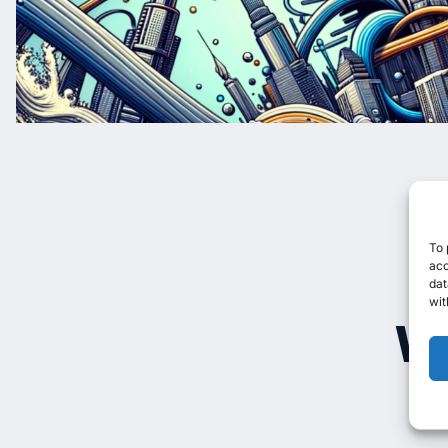
To 
acc
dat
wit
We