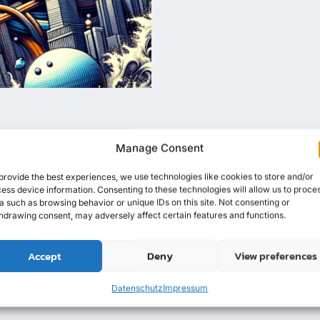
Manage Consent
provide the best experiences, we use technologies like cookies to store and/or
ess device information. Consenting to these technologies will allow us to proce
a such as browsing behavior or unique IDs on this site. Not consenting or
BLOG
hdrawing consent, may adversely affect certain features and functions.
itere Blog Beitr
Accept
Deny
View preferences
Datenschutz
Impressum