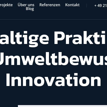
rojekte
Über uns
Referenzen
Kontakt
+ 49 2
Blog
ltige Prakt
mweltbewuss
Innovation