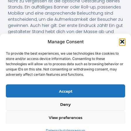
Nicht zu vergessen ist die optische Gestaltung deines
Stands. Ein auffälliges Banner oder Roll-up, passendes
Mobiliar und eine ansprechende Beleuchtung sind
entscheidend, um die Aufmerksamkeit der Besucher zu
gewinnen. Auch hier gilt: Der erste Eindruck zählt! Ein gut
gestalteter Stand hebt dich von der Masse ab und
zieht potenzielle Kunden an.
Manage Consent
Praktische Tipps: So
To provide the best experiences, we use technologies like cookies to
vergisst du nichts!
store and/or access device information. Consenting to these
technologies will allow us to process data such as browsing behavior or
unique IDs on this site. Not consenting or withdrawing consent, may
Bevor es losgeht, erstelle eine detaillierte Checkliste mit
adversely affect certain features and functions.
allem, was du mitnehmen möchtest. Diese Liste sollte
nicht nur die offensichtlichen Dinge wie
Werbematerialien und technische Geräte enthalten,
Accept
sondern auch weniger offensichtliche Utensilien wie
Klebeband, Schere oder Verlängerungskabel. Ein gut
Deny
organisierter Packplan kann dir helfen, den Überblick zu
behalten und Stress zu vermeiden.
View preferences
Ein weiterer Tipp: Packe so früh wie möglich. Je früher
du anfängst, desto mehr Zeit hast du, um fehlende
Datenschutz
Impressum