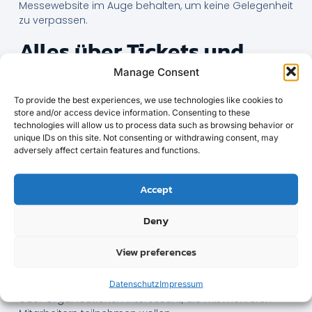
Messewebsite im Auge behalten, um keine Gelegenheit
zu verpassen.
Alles über Tickets und
Rabatte zur Messe
Manage Consent
Die Hannover Messe bietet verschiedene
To provide the best experiences, we use technologies like cookies to
Ticketoptionen an, darunter Tageskarten, Dauerkarten
store and/or access device information. Consenting to these
technologies will allow us to process data such as browsing behavior or
und Gruppentickets. Die Preise variieren je nach Dauer
unique IDs on this site. Not consenting or withdrawing consent, may
und Art des Tickets. Ein Tagesticket ist in der Regel
adversely affect certain features and functions.
günstiger, während Dauerkarten sich für Besucher
lohnen, die mehrere Tage auf der Messe verbringen
möchten.
Accept
Rabatte sind ebenfalls erhältlich, vor allem für
Deny
Studenten, Auszubildende und Gruppen. Diese
speziellen Ticketpreise erfordern in der Regel einen
View preferences
entsprechenden Nachweis, wie einen gültigen
Studentenausweis oder eine Bescheinigung des
Arbeitgebers. Gruppenrabatte sind für Unternehmen
Datenschutz
Impressum
oder Organisationen interessant, die mit mehreren