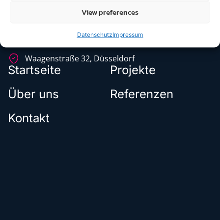
View preferences
0211 2395750
0211 23957525
Datenschutz
Impressum
info@rumoellergmbh.de
Waagenstraße 32, Düsseldorf
Startseite
Projekte
Über uns
Referenzen
Kontakt