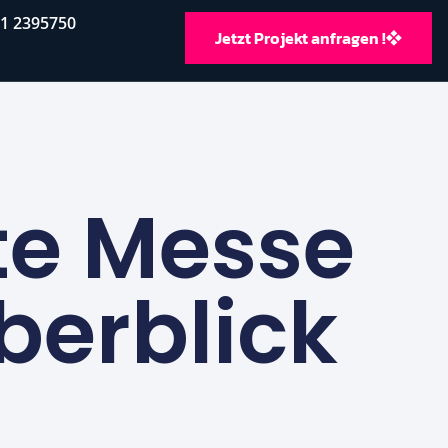
11 2395750
Jetzt Projekt anfragen !
te Messe
berblick