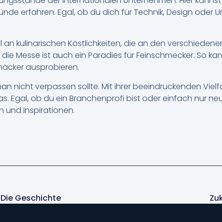
ungsstände der internationalen Unternehmen. Hier kannst 
de erfahren. Egal, ob du dich für Technik, Design oder U
 an kulinarischen Köstlichkeiten, die an den verschiede
 – die Messe ist auch ein Paradies für Feinschmecker. So 
mäcker ausprobieren.
man nicht verpassen sollte. Mit ihrer beeindruckenden Viel
was. Egal, ob du ein Branchenprofi bist oder einfach nur n
 und Inspirationen.
 Die Geschichte
Zu