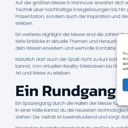
Auf der größten Messe in Hannover erwartet dich 
Technik über nachhaltige Energielösungen bis hin zu
Präsentation, sondern auch der Inspiration und de
erleben.
Ein weiteres Highlight der Messe sind die zahlreic
tiefe Einblicke in aktuelle Themen und Herausforde
dein Wissen erweitern und wertvolle Kontakte knüp
To 
Natürlich darf auch der Spaß nicht zu kurz kommen.
acc
dat
kannst. Von virtuellen Reality-Erlebnissen bis hin
wit
Art und Weise zu erleben.
Ein Rundgang d
Ein Spaziergang durch die Hallen der Messe fühlt si
In einer Halle kannst du die neuesten technologi
stehen. Die Vielfalt ist beeindruckend und sorgt daf