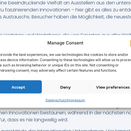
eine beeindruckende Vielfalt an Ausstellern aus den unt
 faszinierenden Innovationen – hier gibt es alles zu entdec
s Austauschs. Besucher haben die Möglichkeit, die neues
hen Vorträge und Workshops, die von Experten aus aller W
rungen der jeweiligen Branchen. Egal, ob du ein Fachmann 
Manage Consent
fen.
provide the best experiences, we use technologies like cookies to store and/or
 Neben den informativen Teilen gibt es zahlreiche interakt
ess device information. Consenting to these technologies will allow us to proce
a such as browsing behavior or unique IDs on this site. Not consenting or
 zu spannenden Live-Demonstrationen – es gibt unzählige M
hdrawing consent, may adversely affect certain features and functions.
urch die faszinie
Accept
Deny
View preferences
Datenschutz
Impressum
ch fast an wie eine Weltreise. Jede Halle hat ihren eigene
schen Innovationen bestaunen, während in der nächsten 
ür, dass es nie langweilig wird.