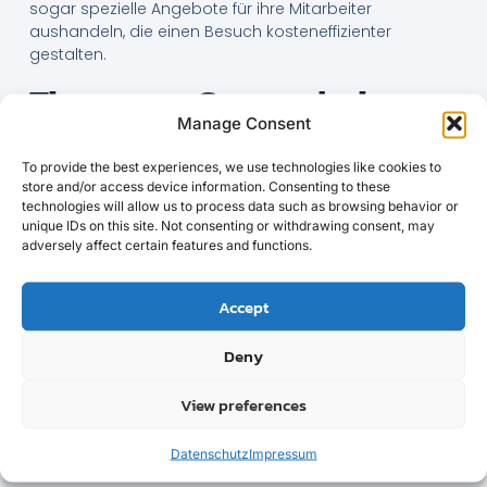
sogar spezielle Angebote für ihre Mitarbeiter
aushandeln, die einen Besuch kosteneffizienter
gestalten.
Tipps zum Sparen beim
Manage Consent
Messebesuch
To provide the best experiences, we use technologies like cookies to
Eine der besten Möglichkeiten, beim Besuch der
store and/or access device information. Consenting to these
Hannover Messe zu sparen, ist der frühzeitige
technologies will allow us to process data such as browsing behavior or
Ticketkauf. Viele Messen bieten einen Frühbucherrabatt,
unique IDs on this site. Not consenting or withdrawing consent, may
der die Preise erheblich senken kann. Wenn du deine
adversely affect certain features and functions.
Tickets rechtzeitig kaufst, kannst du hier ein gutes
Geschäft machen und gleichzeitig sicherstellen, dass
Accept
du einen Platz bekommst.
Ein weiterer Spartipp ist die Nutzung von Online-
Deny
Rabattcodes und Sonderaktionen. Viele Websites und
Foren teilen spezielle Gutscheine, die du beim Kauf
View preferences
deiner Tickets verwenden kannst. Es lohnt sich, ein
wenig online zu recherchieren, bevor du dein Ticket
Datenschutz
Impressum
kaufst, um zusätzliche Ersparnisse zu erzielen.