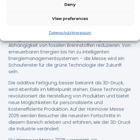
Aussteller präsentieren neueste Softwarelösungen und
Deny
Anwendungen, die KI in die Praxis umsetzen.
View preferences
Ein weiterer bedeutender Trend ist die nachhaltige
Energieproduktion und -nutzung. Unternehmen werden
innovative Lösungen vorstellen, die den
Datenschutz
Impressum
Energieverbrauch senken und gleichzeitig die
Abhängigkeit von fossilen Brennstoffen reduzieren. Von
erneuerbaren Energien bis hin zu intelligenten
Energiemanagementsystemen – die Messe wird ein
Schaufenster für die grüne Technologie der Zukunft
sein.
Die additive Fertigung, besser bekannt als 3D-Druck,
wird ebenfalls im Mittelpunkt stehen. Diese Technologie
revolutioniert die Herstellung von Produkten und bietet
neue Möglichkeiten für personalisierte und
kosteneffiziente Produktion. Auf der Hannover Messe
2025 werden Besucher die neuesten Fortschritte in
diesem Bereich erleben und erfahren, wie der 3D-Druck
die Industrie verändert.