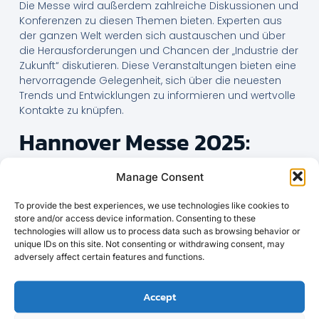
Die Messe wird außerdem zahlreiche Diskussionen und
Konferenzen zu diesen Themen bieten. Experten aus
der ganzen Welt werden sich austauschen und über
die Herausforderungen und Chancen der „Industrie der
Zukunft“ diskutieren. Diese Veranstaltungen bieten eine
hervorragende Gelegenheit, sich über die neuesten
Trends und Entwicklungen zu informieren und wertvolle
Kontakte zu knüpfen.
Hannover Messe 2025:
Innovationen und Trends
Manage Consent
im Fokus
To provide the best experiences, we use technologies like cookies to
Die Hannover Messe ist bekannt für ihre
store and/or access device information. Consenting to these
technologies will allow us to process data such as browsing behavior or
bahnbrechenden Innovationen, und 2025 wird keine
unique IDs on this site. Not consenting or withdrawing consent, may
Ausnahme sein. Zu den wichtigsten Trends gehören
adversely affect certain features and functions.
die Weiterentwicklung von KI-Technologien und deren
Integration in industrielle Prozesse. Künstliche
Intelligenz wird Produktionsabläufe optimieren und
Accept
Unternehmen dabei helfen, ihre Effizienz zu steigern.