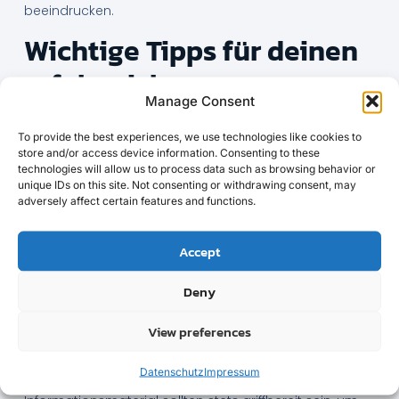
beeindrucken.
Wichtige Tipps für deinen
erfolgreichen
Manage Consent
Messeauftritt
To provide the best experiences, we use technologies like cookies to
Ein erfolgreicher Messeauftritt beginnt mit einer
store and/or access device information. Consenting to these
gründlichen Vorbereitung. Recherchiere im Vorfeld,
technologies will allow us to process data such as browsing behavior or
welche Messen für dich relevant sind und wer dein
unique IDs on this site. Not consenting or withdrawing consent, may
Zielpublikum ist. Eine klare Zielsetzung hilft dir, die
adversely affect certain features and functions.
richtigen Maßnahmen zu ergreifen und deinen Erfolg zu
messen. Denk auch daran, ein erfahrenes Team
Accept
zusammenzustellen, das deinen Stand betreut und
professionell mit den Besuchern interagiert.
Deny
Während der Messe selbst ist es wichtig, aktiv auf die
Besucher zuzugehen. Ein freundliches Lächeln und ein
View preferences
offenes Ohr können wahre Wunder wirken. Bereite dich
darauf vor, häufige Fragen zu beantworten und
Datenschutz
Impressum
interessante Gespräche zu führen. Visitenkarten und